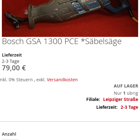
Bosch GSA 1300 PCE *Säbelsäge
Zum
Anfang
der
Lieferzeit
Bildergalerie
2-3 Tage
springen
79,00 €
Inkl. 0% Steuern
,
exkl.
Versandkosten
AUF LAGER
Nur
1
übrig
Mehr
Leipziger Straße
Informationen
2-3 Tage
Anzahl