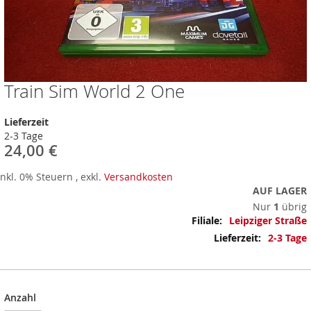
Train Sim World 2 One
Zum
Anfang
der
Lieferzeit
Bildergalerie
2-3 Tage
springen
24,00 €
Inkl. 0% Steuern
,
exkl.
Versandkosten
AUF LAGER
Nur
1
übrig
Mehr
Leipziger Straße
Informationen
2-3 Tage
Anzahl