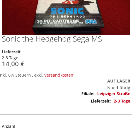
Sonic the Hedgehog Sega MS
Zum
Anfang
der
Lieferzeit
Bildergalerie
2-3 Tage
springen
14,00 €
Inkl. 0% Steuern
,
exkl.
Versandkosten
AUF LAGER
Nur
1
übrig
Mehr
Leipziger Straße
Informationen
2-3 Tage
Anzahl