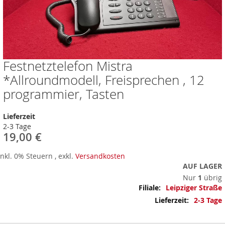
Festnetztelefon Mistra
Zum
Anfang
*Allroundmodell, Freisprechen , 12
der
programmier, Tasten
Bildergalerie
springen
Lieferzeit
2-3 Tage
19,00 €
Inkl. 0% Steuern
,
exkl.
Versandkosten
AUF LAGER
Nur
1
übrig
Mehr
Leipziger Straße
Informationen
2-3 Tage