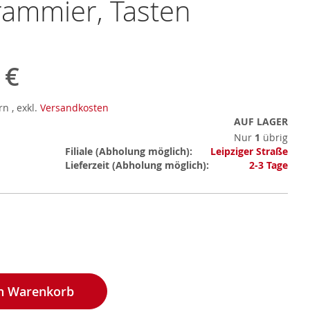
rammier, Tasten
 €
ern
,
exkl.
Versandkosten
AUF LAGER
Nur
1
übrig
Mehr
Filiale
Leipziger Straße
Informationen
Lieferzeit
2-3 Tage
en Warenkorb