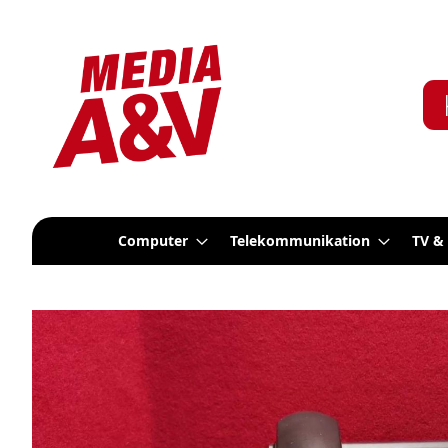
Computer
Telekommunikation
TV &
Zum
Ende
der
Bildergalerie
springen