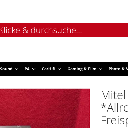
 Sound
PA
CarHifi
Gaming & Film
Photo & 
Mitel
*Allr
Freis