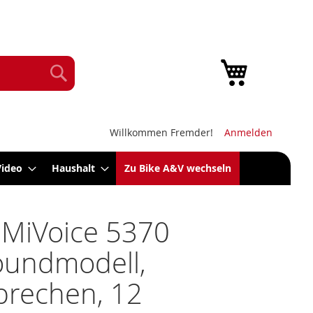
Mein Warenk
Suche
Willkommen Fremder!
Anmelden
Video
Haushalt
Zu Bike A&V wechseln
 MiVoice 5370
oundmodell,
prechen, 12