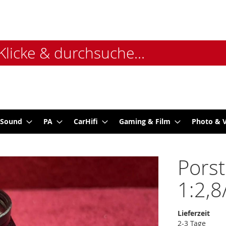
 Sound
PA
CarHifi
Gaming & Film
Photo & 
Porst
1:2,
Lieferzeit
2-3 Tage