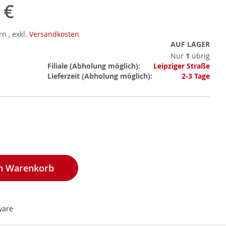
 €
ern
,
exkl.
Versandkosten
AUF LAGER
Nur
1
übrig
Mehr
Filiale
Leipziger Straße
Informationen
Lieferzeit
2-3 Tage
en Warenkorb
ware