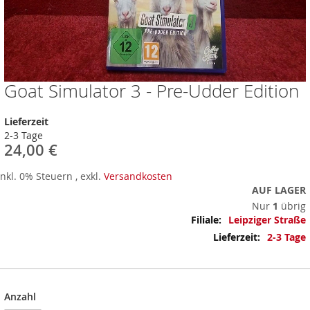
Goat Simulator 3 - Pre-Udder Edition
Zum
Anfang
der
Lieferzeit
Bildergalerie
2-3 Tage
springen
24,00 €
Inkl. 0% Steuern
,
exkl.
Versandkosten
AUF LAGER
Nur
1
übrig
Mehr
Leipziger Straße
Informationen
2-3 Tage
Anzahl