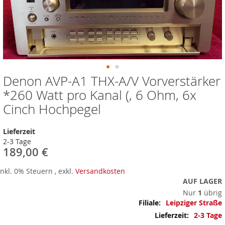
Denon AVP-A1 THX-A/V Vorverstärker
Zum
Anfang
*260 Watt pro Kanal (, 6 Ohm, 6x
der
Cinch Hochpegel
Bildergalerie
springen
Lieferzeit
2-3 Tage
189,00 €
Inkl. 0% Steuern
,
exkl.
Versandkosten
AUF LAGER
Nur
1
übrig
Mehr
Leipziger Straße
Informationen
2-3 Tage