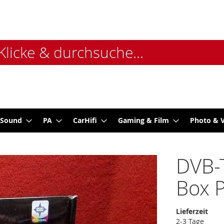
 Sound
PA
CarHifi
Gaming & Film
Photo & 
DVB-T
Box P
Lieferzeit
2-3 Tage