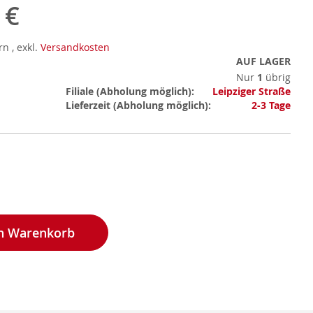
 €
ern
,
exkl.
Versandkosten
AUF LAGER
Nur
1
übrig
Mehr
Filiale
Leipziger Straße
Informationen
Lieferzeit
2-3 Tage
en Warenkorb