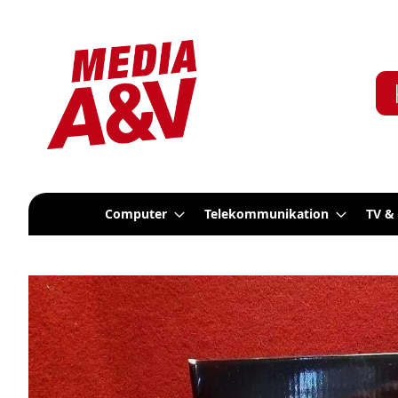
Computer
Telekommunikation
TV &
Zum
Ende
der
Bildergalerie
springen