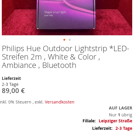
Philips Hue Outdoor Lightstrip *LED-
Zum
Anfang
Streifen 2m , White & Color ,
der
Ambiance , Bluetooth
Bildergalerie
springen
Lieferzeit
2-3 Tage
89,00 €
Inkl. 0% Steuern
,
exkl.
Versandkosten
AUF LAGER
Nur
1
übrig
Mehr
Leipziger Straße
Informationen
2-3 Tage