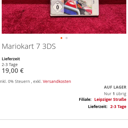
Mariokart 7 3DS
Zum
Anfang
der
Lieferzeit
Bildergalerie
2-3 Tage
springen
19,00 €
Inkl. 0% Steuern
,
exkl.
Versandkosten
AUF LAGER
Nur
1
übrig
Mehr
Leipziger Straße
Informationen
2-3 Tage