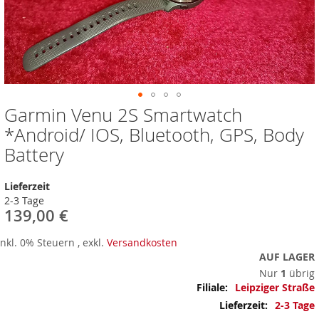
Garmin Venu 2S Smartwatch
Zum
Anfang
*Android/ IOS, Bluetooth, GPS, Body
der
Battery
Bildergalerie
springen
Lieferzeit
2-3 Tage
139,00 €
Inkl. 0% Steuern
,
exkl.
Versandkosten
AUF LAGER
Nur
1
übrig
Mehr
Leipziger Straße
Informationen
2-3 Tage