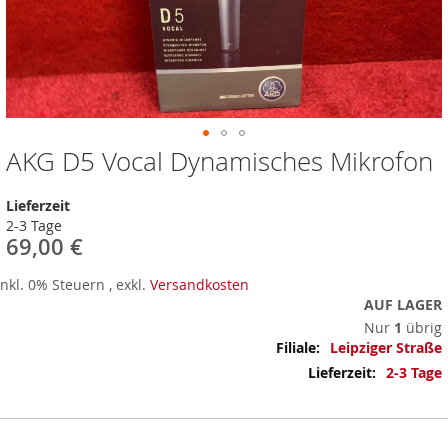
AKG D5 Vocal Dynamisches Mikrofon
Zum
Anfang
der
Lieferzeit
Bildergalerie
2-3 Tage
springen
69,00 €
Inkl. 0% Steuern
,
exkl.
Versandkosten
AUF LAGER
Nur
1
übrig
Mehr
Leipziger Straße
Informationen
2-3 Tage