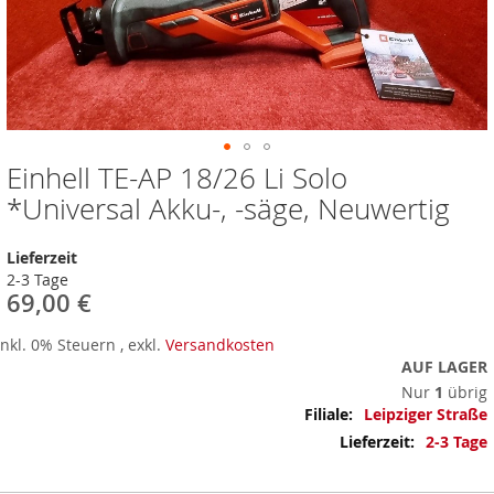
Einhell TE-AP 18/26 Li Solo
Zum
Anfang
*Universal Akku-, -säge, Neuwertig
der
Bildergalerie
Lieferzeit
springen
2-3 Tage
69,00 €
Inkl. 0% Steuern
,
exkl.
Versandkosten
AUF LAGER
Nur
1
übrig
Mehr
Leipziger Straße
Informationen
2-3 Tage