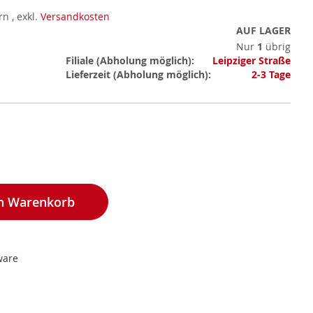
ern
,
exkl.
Versandkosten
AUF LAGER
Nur
1
übrig
Mehr
Filiale
Leipziger Straße
Informationen
Lieferzeit
2-3 Tage
en Warenkorb
ware