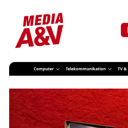
Computer
Telekommunikation
TV &
Zum
Ende
der
Bildergalerie
springen