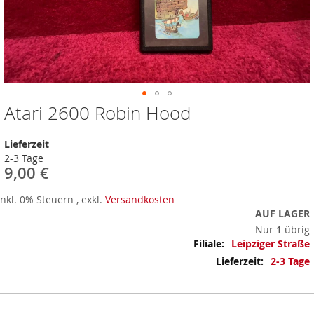
Atari 2600 Robin Hood
Zum
Anfang
der
Lieferzeit
Bildergalerie
2-3 Tage
springen
9,00 €
Inkl. 0% Steuern
,
exkl.
Versandkosten
AUF LAGER
Nur
1
übrig
Mehr
Leipziger Straße
Informationen
2-3 Tage