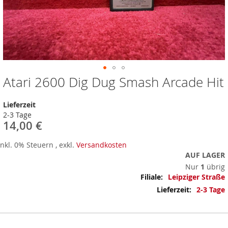
Atari 2600 Dig Dug Smash Arcade Hit
Zum
Anfang
der
Lieferzeit
Bildergalerie
2-3 Tage
springen
14,00 €
Inkl. 0% Steuern
,
exkl.
Versandkosten
AUF LAGER
Nur
1
übrig
Mehr
Leipziger Straße
Informationen
2-3 Tage