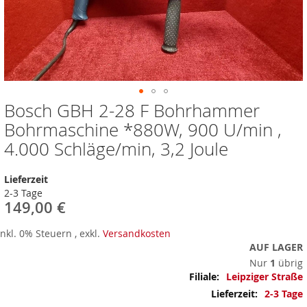
Bosch GBH 2-28 F Bohrhammer
Zum
Anfang
Bohrmaschine *880W, 900 U/min ,
der
4.000 Schläge/min, 3,2 Joule
Bildergalerie
springen
Lieferzeit
2-3 Tage
149,00 €
Inkl. 0% Steuern
,
exkl.
Versandkosten
AUF LAGER
Nur
1
übrig
Mehr
Leipziger Straße
Informationen
2-3 Tage