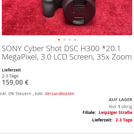
SONY Cyber Shot DSC H300 *20.1
Zum
Anfang
MegaPixel, 3.0 LCD Screen, 35x Zoom
der
Bildergalerie
Lieferzeit
springen
2-3 Tage
159,00 €
Inkl. 0% Steuern
,
exkl.
Versandkosten
AUF LAGER
Nur
1
übrig
Mehr
Leipziger Straße
Informationen
2-3 Tage