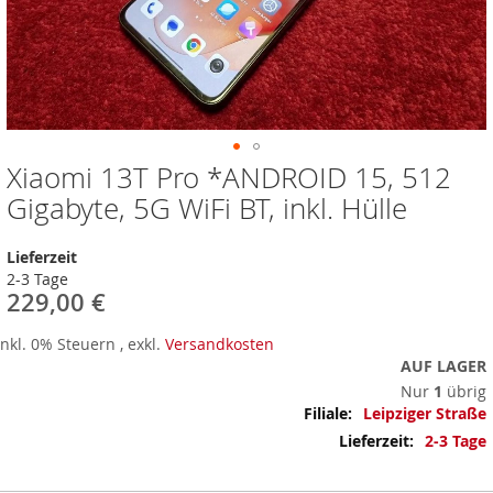
Xiaomi 13T Pro *ANDROID 15, 512
Zum
Anfang
Gigabyte, 5G WiFi BT, inkl. Hülle
der
Bildergalerie
Lieferzeit
springen
2-3 Tage
229,00 €
Inkl. 0% Steuern
,
exkl.
Versandkosten
AUF LAGER
Nur
1
übrig
Mehr
Leipziger Straße
Informationen
2-3 Tage