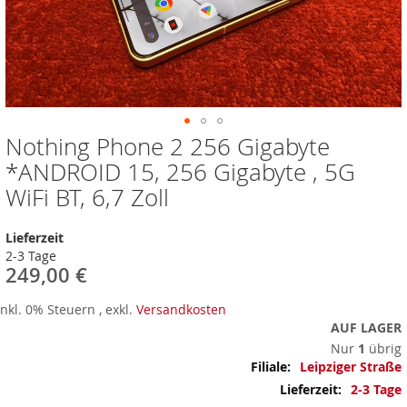
Nothing Phone 2 256 Gigabyte
Zum
Anfang
*ANDROID 15, 256 Gigabyte , 5G
der
WiFi BT, 6,7 Zoll
Bildergalerie
springen
Lieferzeit
2-3 Tage
249,00 €
Inkl. 0% Steuern
,
exkl.
Versandkosten
AUF LAGER
Nur
1
übrig
Mehr
Leipziger Straße
Informationen
2-3 Tage