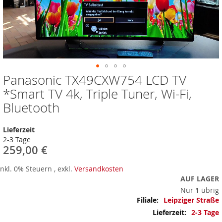
Panasonic TX49CXW754 LCD TV
Zum
Anfang
*Smart TV 4k, Triple Tuner, Wi-Fi,
der
Bluetooth
Bildergalerie
springen
Lieferzeit
2-3 Tage
259,00 €
Inkl. 0% Steuern
,
exkl.
Versandkosten
AUF LAGER
Nur
1
übrig
Mehr
Leipziger Straße
Informationen
2-3 Tage