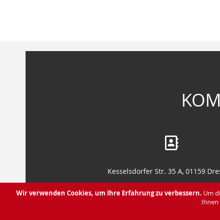
Anfang
der
Bildergalerie
springen
KOM
Kesselsdorfer Str. 35 A, 01159 Dr
Leipziger Str. 130, 01127 Dresd
Wir verwenden Cookies, um Ihre Erfahrung zu verbessern.
Um di
Ihnen 