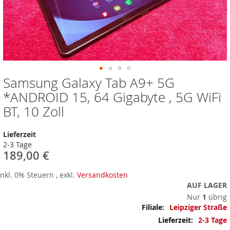
Samsung Galaxy Tab A9+ 5G
Zum
Anfang
*ANDROID 15, 64 Gigabyte , 5G WiFi
der
BT, 10 Zoll
Bildergalerie
springen
Lieferzeit
2-3 Tage
189,00 €
Inkl. 0% Steuern
,
exkl.
Versandkosten
AUF LAGER
Nur
1
übrig
Mehr
Leipziger Straße
Informationen
2-3 Tage