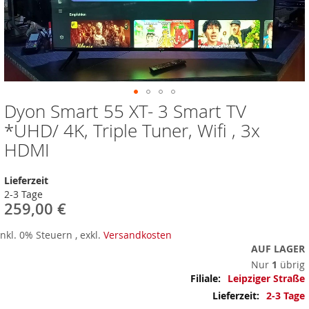
Dyon Smart 55 XT- 3 Smart TV
Zum
Anfang
*UHD/ 4K, Triple Tuner, Wifi , 3x
der
HDMI
Bildergalerie
springen
Lieferzeit
2-3 Tage
259,00 €
Inkl. 0% Steuern
,
exkl.
Versandkosten
AUF LAGER
Nur
1
übrig
Mehr
Leipziger Straße
Informationen
2-3 Tage