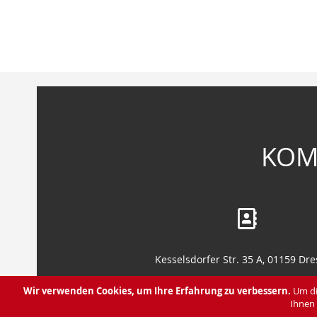
Zum
Anfang
der
Bildergalerie
springen
KOM
Kesselsdorfer Str. 35 A, 01159 Dr
Leipziger Str. 130, 01127 Dresd
Wir verwenden Cookies, um Ihre Erfahrung zu verbessern.
Um di
Ihnen 