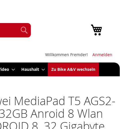
Mein Warenk
Suche
Willkommen Fremder!
Anmelden
Video
Haushalt
Zu Bike A&V wechseln
ei MediaPad T5 AGS2-
32GB Anroid 8 Wlan
ROID 8, 32 Gigabyte,