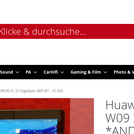
 Sound
PA
CarHifi
Gaming & Film
Photo & 
D 8, 32 Gigabyte, WiFi BT , 10 Zoll
Huaw
W09 
*AND