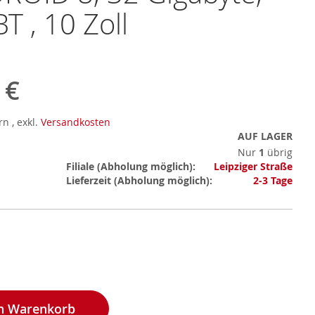
BT , 10 Zoll
 €
ern
,
exkl.
Versandkosten
AUF LAGER
Nur
1
übrig
Mehr
Filiale
Leipziger Straße
Informationen
Lieferzeit
2-3 Tage
en Warenkorb