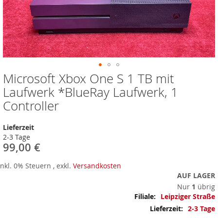
Microsoft Xbox One S 1 TB mit
Zum
Anfang
Laufwerk *BlueRay Laufwerk, 1
der
Controller
Bildergalerie
springen
Lieferzeit
2-3 Tage
99,00 €
Inkl. 0% Steuern
,
exkl.
Versandkosten
AUF LAGER
Nur
1
übrig
Mehr
Leipziger Straße
Informationen
2-3 Tage