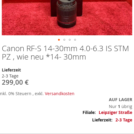
Canon RF-S 14-30mm 4.0-6.3 IS STM
Zum
Anfang
PZ , wie neu *14- 30mm
der
Bildergalerie
Lieferzeit
springen
2-3 Tage
299,00 €
Inkl. 0% Steuern
,
exkl.
Versandkosten
AUF LAGER
Nur
1
übrig
Mehr
Leipziger Straße
Informationen
2-3 Tage