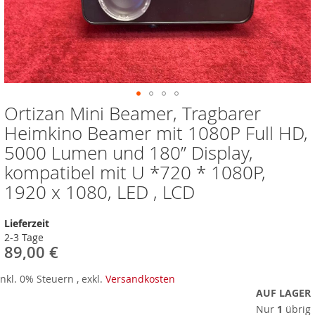
Ortizan Mini Beamer, Tragbarer
Zum
Anfang
Heimkino Beamer mit 1080P Full HD,
der
5000 Lumen und 180” Display,
Bildergalerie
springen
kompatibel mit U *720 * 1080P,
1920 x 1080, LED , LCD
Lieferzeit
2-3 Tage
89,00 €
Inkl. 0% Steuern
,
exkl.
Versandkosten
AUF LAGER
Nur
1
übrig