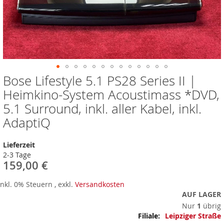
Bose Lifestyle 5.1 PS28 Series II |
Zum
Anfang
Heimkino-System Acoustimass *DVD,
der
5.1 Surround, inkl. aller Kabel, inkl.
Bildergalerie
springen
AdaptiQ
Lieferzeit
2-3 Tage
159,00 €
Inkl. 0% Steuern
,
exkl.
Versandkosten
AUF LAGER
Nur
1
übrig
Mehr
Leipziger Straße