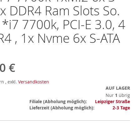
x DDR4 Ram Slots So.
*i7 7700k, PCI-E 3.0, 4
4 , 1x Nvme 6x S-ATA
0 €
ern
,
exkl.
Versandkosten
AUF LAGER
Nur
1
übrig
Mehr
Filiale
Leipziger Straße
Informationen
Lieferzeit
2-3 Tage