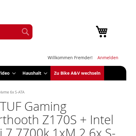
Mein Warenk
Suche
Willkommen Fremder!
Anmelden
Video
Haushalt
Zu Bike A&V wechseln
x Nvme 6x S-ATA
 TUF Gaming
thooth Z170S + Intel
i 7 7700k 1xM.2 6x S-