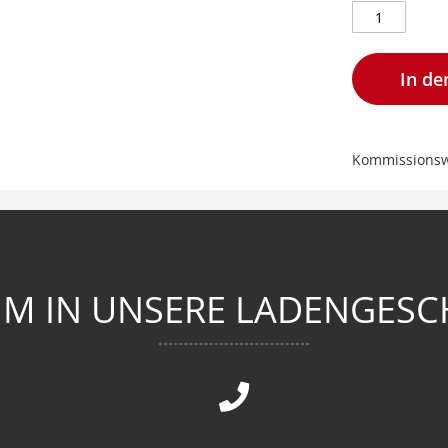
In d
Kommissionsw
M IN UNSERE LADENGESC