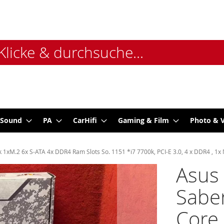
 Sound
PA
CarHifi
Gaming & Film
Photo & 
 1xM.2 6x S-ATA 4x DDR4 Ram Slots So. 1151 *i7 7700k, PCI-E 3.0, 4 x DDR4 , 1
Asus
Saber
Core 