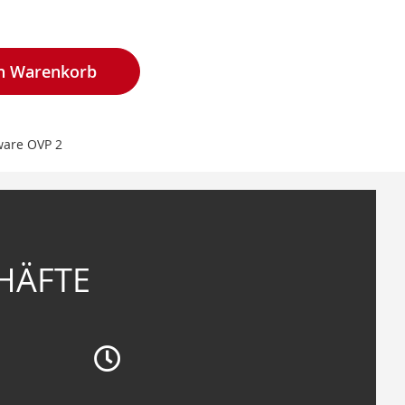
en Warenkorb
are OVP 2
HÄFTE