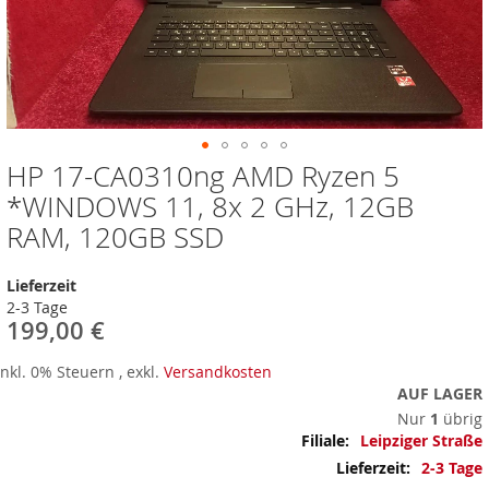
HP 17-CA0310ng AMD Ryzen 5
Zum
Anfang
*WINDOWS 11, 8x 2 GHz, 12GB
der
RAM, 120GB SSD
Bildergalerie
springen
Lieferzeit
2-3 Tage
199,00 €
Inkl. 0% Steuern
,
exkl.
Versandkosten
AUF LAGER
Nur
1
übrig
Mehr
Leipziger Straße
Informationen
2-3 Tage