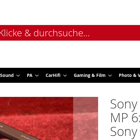
 Sound
PA
CarHifi
Gaming & Film
Photo & 
Sony
MP 6
Sony