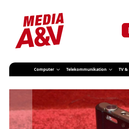
Computer
Telekommunikation
TV &
Zum
Ende
der
Bildergalerie
springen