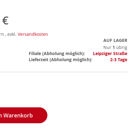
 €
ern
,
exkl.
Versandkosten
AUF LAGER
Nur
1
übrig
Mehr
Filiale
Leipziger Straße
Informationen
Lieferzeit
2-3 Tage
en Warenkorb