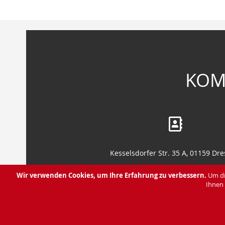
Anfang
der
Bildergalerie
springen
KOM
Kesselsdorfer Str. 35 A, 01159 Dr
Leipziger Str. 130, 01127 Dresd
Wir verwenden Cookies, um Ihre Erfahrung zu verbessern.
Um di
Ihnen 
Über uns
Du hast eine Frage