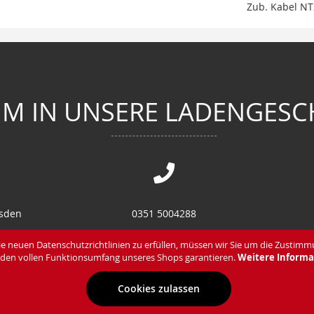
Zub. Kabel NT
M IN UNSERE LADENGESC
esden
0351 5004288
en
0351 8582870
e neuen Datenschutzrichtlinien zu erfüllen, müssen wir Sie um die Zustimm
den vollen Funktionsumfang unseres Shops garantieren.
Weitere Informa
Cookies zulassen
Zahlung & Lieferung
Datenschutz