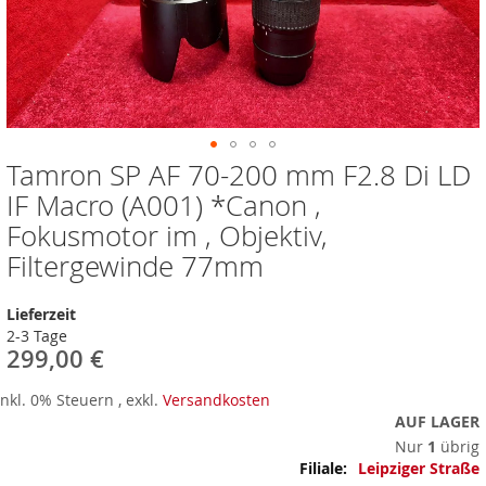
Tamron SP AF 70-200 mm F2.8 Di LD
Zum
Anfang
IF Macro (A001) *Canon ,
der
Fokusmotor im , Objektiv,
Bildergalerie
springen
Filtergewinde 77mm
Lieferzeit
2-3 Tage
299,00 €
Inkl. 0% Steuern
,
exkl.
Versandkosten
AUF LAGER
Nur
1
übrig
Mehr
Leipziger Straße