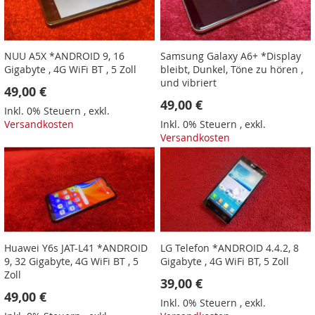
NUU A5X *ANDROID 9, 16
Samsung Galaxy A6+ *Display
Gigabyte , 4G WiFi BT , 5 Zoll
bleibt, Dunkel, Töne zu hören ,
und vibriert
49,00 €
49,00 €
Inkl. 0% Steuern
,
exkl.
Versandkosten
Inkl. 0% Steuern
,
exkl.
Versandkosten
Huawei Y6s JAT-L41 *ANDROID
LG Telefon *ANDROID 4.4.2, 8
9, 32 Gigabyte, 4G WiFi BT , 5
Gigabyte , 4G WiFi BT, 5 Zoll
Zoll
39,00 €
49,00 €
Inkl. 0% Steuern
,
exkl.