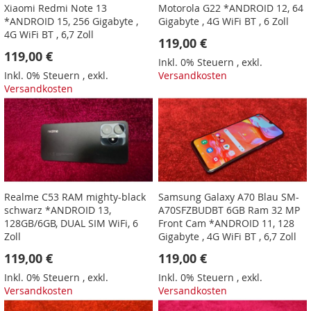
Xiaomi Redmi Note 13
Motorola G22 *ANDROID 12, 64
*ANDROID 15, 256 Gigabyte ,
Gigabyte , 4G WiFi BT , 6 Zoll
4G WiFi BT , 6,7 Zoll
119,00 €
119,00 €
Inkl. 0% Steuern
,
exkl.
Inkl. 0% Steuern
,
exkl.
Versandkosten
Versandkosten
Realme C53 RAM mighty-black
Samsung Galaxy A70 Blau SM-
schwarz *ANDROID 13,
A70SFZBUDBT 6GB Ram 32 MP
128GB/6GB, DUAL SIM WiFi, 6
Front Cam *ANDROID 11, 128
Zoll
Gigabyte , 4G WiFi BT , 6,7 Zoll
119,00 €
119,00 €
Inkl. 0% Steuern
,
exkl.
Inkl. 0% Steuern
,
exkl.
Versandkosten
Versandkosten