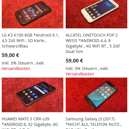
LG K3 K100 8GB *Android 6.1,
ALCATEL ONETOUCH POP 2
4,5 Zoll WiFI , SD Karte ,
WEISS *ANDROID 4.4, 8
Schwarz/Blau
Gigabyte , 4G WiFi BT , 5 Zoll
Dual Sim
59,00 €
59,00 €
Inkl. 0% Steuern
,
exkl.
Versandkosten
Inkl. 0% Steuern
,
exkl.
Versandkosten
HUAWEI MATE S CRR-L09
Samsung Galaxy J3 (2017)
*ANDROID 6, 32 Gigabyte, 4G
*NICHT ALS, TELEFON NUTZ-,