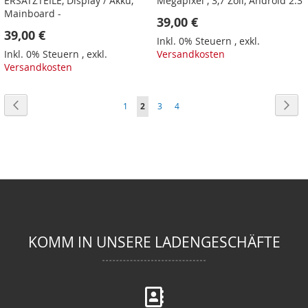
ERSATZTEILE, Display / Akku,
Megapixel , 3,7 Zoll, Android 2.3
Mainboard -
39,00 €
39,00 €
Inkl. 0% Steuern
,
exkl.
Inkl. 0% Steuern
,
exkl.
Versandkosten
Versandkosten
Seite
Seite
Zurück
Seit
Wei
Seite
Sie
Seite
Seite
1
2
3
4
lesen
gerade
Seite
KOMM IN UNSERE LADENGESCHÄFTE