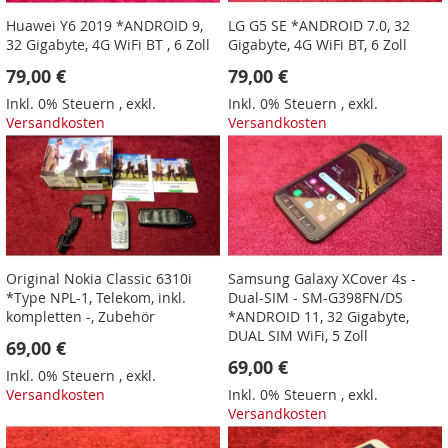
Huawei Y6 2019 *ANDROID 9,
LG G5 SE *ANDROID 7.0, 32
32 Gigabyte, 4G WiFi BT , 6 Zoll
Gigabyte, 4G WiFi BT, 6 Zoll
79,00 €
79,00 €
Inkl. 0% Steuern
,
exkl.
Inkl. 0% Steuern
,
exkl.
Versandkosten
Versandkosten
Original Nokia Classic 6310i
Samsung Galaxy XCover 4s -
*Type NPL-1, Telekom, inkl.
Dual-SIM - SM-G398FN/DS
kompletten -, Zubehör
*ANDROID 11, 32 Gigabyte,
DUAL SIM WiFi, 5 Zoll
69,00 €
69,00 €
Inkl. 0% Steuern
,
exkl.
Versandkosten
Inkl. 0% Steuern
,
exkl.
Versandkosten