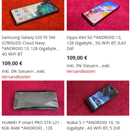
Samsung Galaxy S20 FE SM-
Oppo A94 5G *ANDROID 13,
G780G/DS Cloud Navy
128 Gigabyte , 5G WiFi BT, 6,43
*ANDROID 13, 128 Gigabyte ,
Zoll
4G WiFi BT
109,00 €
109,00 €
Inkl. 0% Steuern
,
exkl.
Inkl. 0% Steuern
,
exkl.
Versandkosten
Versandkosten
HUAWEI P smart PRO STK-L21 -
Nokia 5.1 *ANDROID 10, 16
6Gb RAM *ANDROID , 128
Gigabyte , 4G WiFi BT, 5 Zoll