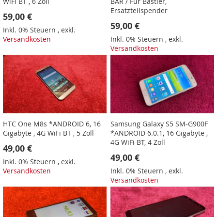
WiFi BT , 6 Zoll
BAR / Für Bastler,
Ersatzteilspender
59,00 €
59,00 €
Inkl. 0% Steuern
,
exkl.
Versandkosten
Inkl. 0% Steuern
,
exkl.
Versandkosten
HTC One M8s *ANDROID 6, 16
Samsung Galaxy S5 SM-G900F
Gigabyte , 4G WiFi BT , 5 Zoll
*ANDROID 6.0.1, 16 Gigabyte ,
4G WiFi BT, 4 Zoll
49,00 €
49,00 €
Inkl. 0% Steuern
,
exkl.
Versandkosten
Inkl. 0% Steuern
,
exkl.
Versandkosten