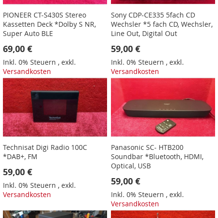
PIONEER CT-S430S Stereo
Sony CDP-CE335 5fach CD
Kassetten Deck *Dolby S NR,
Wechsler *5 fach CD, Wechsler,
Super Auto BLE
Line Out, Digital Out
69,00 €
59,00 €
Inkl. 0% Steuern
,
exkl.
Inkl. 0% Steuern
,
exkl.
Versandkosten
Versandkosten
Technisat Digi Radio 100C
Panasonic SC- HTB200
*DAB+, FM
Soundbar *Bluetooth, HDMI,
Optical, USB
59,00 €
59,00 €
Inkl. 0% Steuern
,
exkl.
Versandkosten
Inkl. 0% Steuern
,
exkl.
Versandkosten