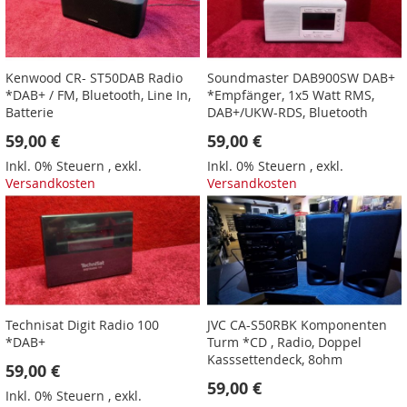
Kenwood CR- ST50DAB Radio
Soundmaster DAB900SW DAB+
*DAB+ / FM, Bluetooth, Line In,
*Empfänger, 1x5 Watt RMS,
Batterie
DAB+/UKW-RDS, Bluetooth
59,00 €
59,00 €
Inkl. 0% Steuern
,
exkl.
Inkl. 0% Steuern
,
exkl.
Versandkosten
Versandkosten
Technisat Digit Radio 100
JVC CA-S50RBK Komponenten
*DAB+
Turm *CD , Radio, Doppel
Kasssettendeck, 8ohm
59,00 €
59,00 €
Inkl. 0% Steuern
,
exkl.