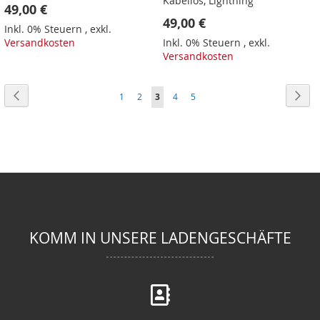
Kabellos, Lightning
49,00 €
49,00 €
Inkl. 0% Steuern
,
exkl.
Versandkosten
Inkl. 0% Steuern
,
exkl.
Versandkosten
Seite
Seite
Zurück
Seit
Wei
Seite
Seite
Sie
Seite
Seite
1
2
3
4
5
lesen
gerade
Seite
KOMM IN UNSERE LADENGESCHÄFTE