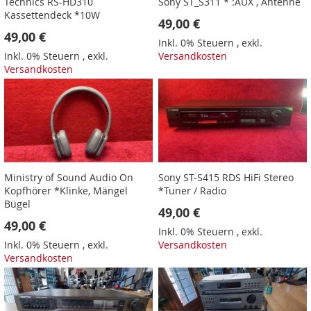
Technics RS-HD310
Sony ST_S311 * :AUX , Antenne
Kassettendeck *10W
49,00 €
49,00 €
Inkl. 0% Steuern
,
exkl.
Inkl. 0% Steuern
,
exkl.
Versandkosten
Versandkosten
Ministry of Sound Audio On
Sony ST-S415 RDS HiFi Stereo
Kopfhörer *Klinke, Mängel
*Tuner / Radio
Bügel
49,00 €
49,00 €
Inkl. 0% Steuern
,
exkl.
Inkl. 0% Steuern
,
exkl.
Versandkosten
Versandkosten