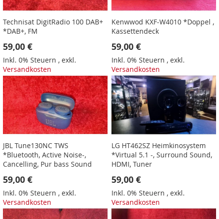
Technisat DigitRadio 100 DAB+
Kenwwod KXF-W4010 *Doppel ,
*DAB+, FM
Kassettendeck
59,00 €
59,00 €
Inkl. 0% Steuern
,
exkl.
Inkl. 0% Steuern
,
exkl.
Versandkosten
Versandkosten
JBL Tune130NC TWS
LG HT462SZ Heimkinosystem
*Bluetooth, Active Noise-,
*Virtual 5.1 -, Surround Sound,
Cancelling, Pur bass Sound
HDMI, Tuner
59,00 €
59,00 €
Inkl. 0% Steuern
,
exkl.
Inkl. 0% Steuern
,
exkl.
Versandkosten
Versandkosten