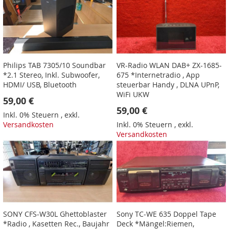
Philips TAB 7305/10 Soundbar
VR-Radio WLAN DAB+ ZX-1685-
*2.1 Stereo, Inkl. Subwoofer,
675 *Internetradio , App
HDMI/ USB, Bluetooth
steuerbar Handy , DLNA UPnP,
WiFi UKW
59,00 €
59,00 €
Inkl. 0% Steuern
,
exkl.
Versandkosten
Inkl. 0% Steuern
,
exkl.
Versandkosten
SONY CFS-W30L Ghettoblaster
Sony TC-WE 635 Doppel Tape
*Radio , Kasetten Rec., Baujahr
Deck *Mängel:Riemen,