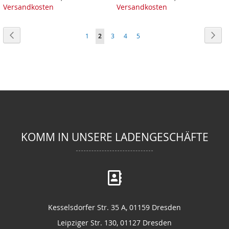
Versandkosten
Versandkosten
Seite
Seite
Zurück
Seit
Wei
Seite
Sie
Seite
Seite
Seite
1
2
3
4
5
lesen
gerade
Seite
KOMM IN UNSERE LADENGESCHÄFTE
Kesselsdorfer Str. 35 A, 01159 Dresden
Leipziger Str. 130, 01127 Dresden