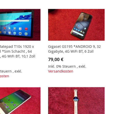
Reih
atepad T10s 1920 x
Gigaset GS195 *ANDROID 9, 32
l *Sim Schacht , 64
Gigabyte, 4G WiFi BT, 6 Zoll
, 4G WiFi BT, 10,1 Zoll
79,00 €
Inkl. 0% Steuern
,
exkl.
 Steuern
,
exkl.
Versandkosten
osten