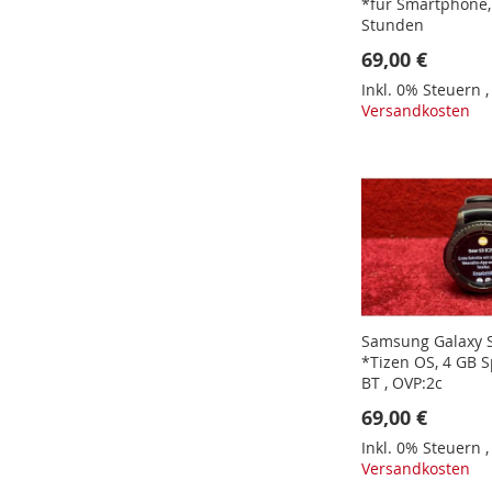
*für Smartphone,
Stunden
69,00 €
Inkl. 0% Steuern
Versandkosten
In den Warenkorb
In den Warenkorb
In den Warenkorb
In den Warenkorb
Samsung Galaxy S
*Tizen OS, 4 GB S
BT , OVP:2c
69,00 €
Inkl. 0% Steuern
Versandkosten
In den Warenkorb