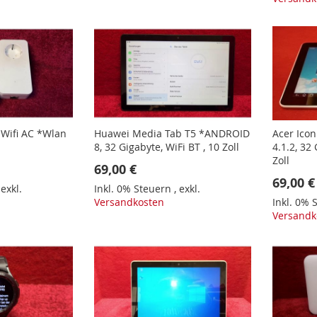
 Wifi AC *Wlan
Huawei Media Tab T5 *ANDROID
Acer Ico
8, 32 Gigabyte, WiFi BT , 10 Zoll
4.1.2, 32 
Zoll
69,00 €
69,00 €
,
exkl.
Inkl. 0% Steuern
,
exkl.
Versandkosten
Inkl. 0%
Versandk