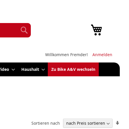
Mein Warenk
Suche
Willkommen Fremder!
Anmelden
Video
Haushalt
Zu Bike A&V wechseln
In
Sortieren nach
aufs