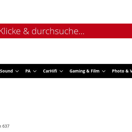
 Sound
PA
CarHifi
Gaming & Film
Photo & 
n
637