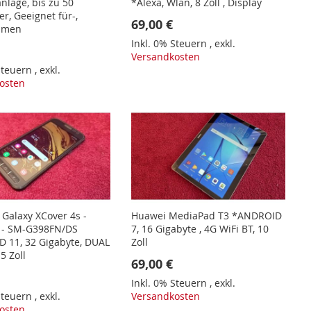
nlage, bis zu 50
*Alexa, Wlan, 8 Zoll , Display
r, Geeignet für-,
69,00 €
hmen
Inkl. 0% Steuern
,
exkl.
Versandkosten
 Steuern
,
exkl.
osten
Galaxy XCover 4s -
Huawei MediaPad T3 *ANDROID
 - SM-G398FN/DS
7, 16 Gigabyte , 4G WiFi BT, 10
 11, 32 Gigabyte, DUAL
Zoll
5 Zoll
69,00 €
Inkl. 0% Steuern
,
exkl.
 Steuern
,
exkl.
Versandkosten
osten