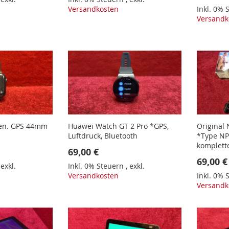
Versandkosten
Inkl. 0%
Versandk
Gen. GPS 44mm
Huawei Watch GT 2 Pro *GPS,
Original 
Luftdruck, Bluetooth
*Type NPL
komplett
69,00 €
69,00 €
,
exkl.
Inkl. 0% Steuern
,
exkl.
Versandkosten
Inkl. 0%
Versandk