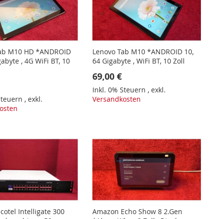
Tab M10 HD *ANDROID
Lenovo Tab M10 *ANDROID 10,
gabyte , 4G WiFi BT, 10
64 Gigabyte , WiFi BT, 10 Zoll
69,00 €
Inkl. 0% Steuern
,
exkl.
 Steuern
,
exkl.
Versandkosten
osten
cotel Intelligate 300
Amazon Echo Show 8 2.Gen