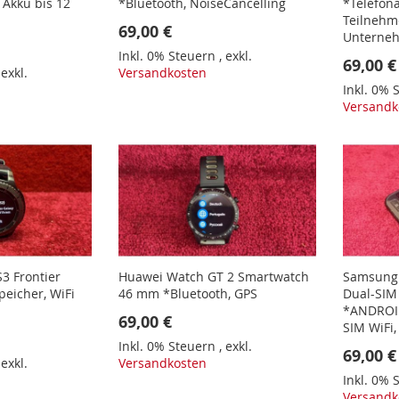
 Akku bis 12
*Bluetooth, NoiseCancelling
*Telefona
Teilnehme
69,00 €
Unterne
Inkl. 0% Steuern
,
exkl.
69,00 €
,
exkl.
Versandkosten
Inkl. 0%
Versandk
3 Frontier
Huawei Watch GT 2 Smartwatch
Samsung 
peicher, WiFi
46 mm *Bluetooth, GPS
Dual-SIM
*ANDROID
69,00 €
SIM WiFi, 
Inkl. 0% Steuern
,
exkl.
69,00 €
,
exkl.
Versandkosten
Inkl. 0%
Versandk