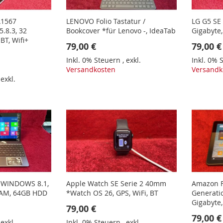
A1567
LENOVO Folio Tastatur /
LG G5 SE
5.8.3, 32
Bookcover *für Lenovo -, IdeaTab
Gigabyte,
BT, Wifi+
79,00 €
79,00 €
Inkl. 0% Steuern
,
exkl.
Inkl. 0%
Versandkosten
Versandk
,
exkl.
 *WINDOWS 8.1,
Apple Watch SE Serie 2 40mm
Amazon F
RAM, 64GB HDD
*Watch OS 26, GPS, WiFi, BT
Generatio
Gigabyte,
79,00 €
79,00 €
,
exkl.
Inkl. 0% Steuern
,
exkl.