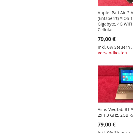
Apple iPad Air 2 
(Entsperrt) *IOS 1
Gigabyte, 4G WiFi 
Cellular
79,00 €
Inkl. 0% Steuern
In den Warenkorb
In den Warenkorb
Versandkosten
In den Warenkorb
In den Warenkorb
Asus VivoTab RT
2x 1,3 GHz, 2GB 
79,00 €
Inkl. 0% Steuern