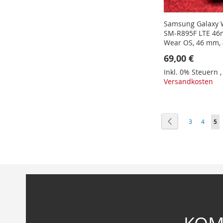
Samsung Galaxy W
SM-R895F LTE 46
Wear OS, 46 mm, 
69,00 €
Inkl. 0% Steuern
Versandkosten
In den Warenkorb
In den Warenkorb
In den Warenkorb
In den Warenkorb
Seite
Seite
Zurück
Seite
Seite
Sie
3
4
5