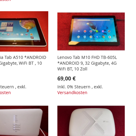
nia Tab A510 *ANDROID
Lenovo Tab M10 FHD TB-605L
Gigabyte, WiFi BT , 10
*ANDROID 9, 32 Gigabyte, 4G
WiFi BT, 10 Zoll
69,00 €
 Steuern
,
exkl.
Inkl. 0% Steuern
,
exkl.
osten
Versandkosten