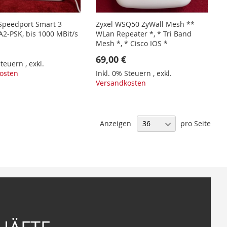
Speedport Smart 3
Zyxel WSQ50 ZyWall Mesh **
2-PSK, bis 1000 MBit/s
WLan Repeater *, * Tri Band
Mesh *, * Cisco IOS *
69,00 €
 Steuern
,
exkl.
osten
Inkl. 0% Steuern
,
exkl.
Versandkosten
Anzeigen
pro Seite