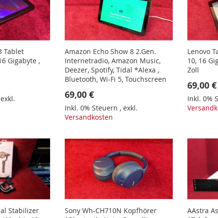
 Tablet
Amazon Echo Show 8 2.Gen.
Lenovo 
6 Gigabyte ,
Internetradio, Amazon Music,
10, 16 Gi
Deezer, Spotify, Tidal *Alexa ,
Zoll
Bluetooth, Wi-Fi 5, Touchscreen
69,00 €
69,00 €
,
exkl.
Inkl. 0%
Inkl. 0% Steuern
,
exkl.
Versandk
Versandkosten
al Stabilizer
Sony Wh-CH710N Kopfhörer
AAstra As