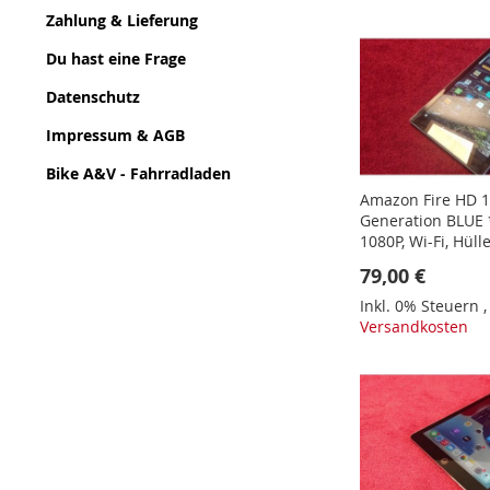
Zahlung & Lieferung
Du hast eine Frage
Datenschutz
Impressum & AGB
Bike A&V - Fahrradladen
Amazon Fire HD 1
Generation BLUE *
1080P, Wi-Fi, Hül
79,00 €
Inkl. 0% Steuern
Versandkosten
In den Warenkorb
In den Warenkorb
In den Warenkorb
In den Warenkorb