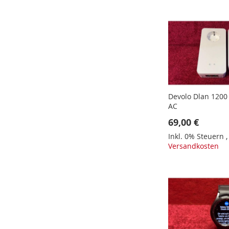
In den Warenkorb
In den Warenkorb
In den Warenkorb
Devolo Dlan 1200
AC
69,00 €
Inkl. 0% Steuern
Versandkosten
In den Warenkorb
In den Warenkorb
In den Warenkorb
In den Warenkorb