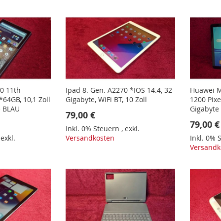
0 11th
Ipad 8. Gen. A2270 *IOS 14.4, 32
Huawei M
64GB, 10,1 Zoll
Gigabyte, WiFi BT, 10 Zoll
1200 Pixe
le BLAU
Gigabyte 
79,00 €
79,00 €
Inkl. 0% Steuern
,
exkl.
,
exkl.
Versandkosten
Inkl. 0%
Versandk