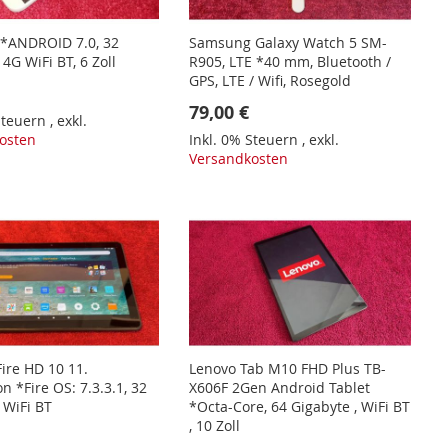
 *ANDROID 7.0, 32
Samsung Galaxy Watch 5 SM-
 4G WiFi BT, 6 Zoll
R905, LTE *40 mm, Bluetooth /
GPS, LTE / Wifi, Rosegold
79,00 €
 Steuern
,
exkl.
osten
Inkl. 0% Steuern
,
exkl.
Versandkosten
ire HD 10 11.
Lenovo Tab M10 FHD Plus TB-
n *Fire OS: 7.3.3.1, 32
X606F 2Gen Android Tablet
 WiFi BT
*Octa-Core, 64 Gigabyte , WiFi BT
, 10 Zoll