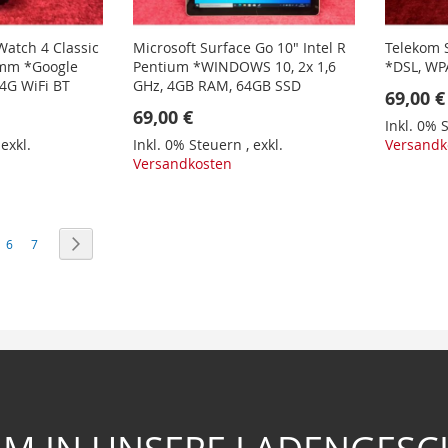
atch 4 Classic
Microsoft Surface Go 10" Intel R
Telekom 
mm *Google
Pentium *WINDOWS 10, 2x 1,6
*DSL, WPA
4G WiFi BT
GHz, 4GB RAM, 64GB SSD
69,00 €
69,00 €
Inkl. 0%
,
exkl.
Inkl. 0% Steuern
,
exkl.
Versandk
Versandkosten
 lesen gerade Seite
Seite
Seite
Seite
Weiter
6
7