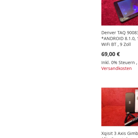
Denver TAQ 90083
*ANDROID 8.1.0, 1
WiFi BT , 9 Zoll
69,00 €
Inkl. 0% Steuern
Versandkosten
In den Warenkorb
In den Warenkorb
In den Warenkorb
In den Warenkorb
Xqisit 3 Axis Gimb