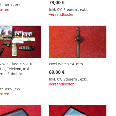
79,00 €
 Steuern
,
exkl.
osten
Inkl. 0% Steuern
,
exkl.
Versandkosten
Nokia Classic 6310i
Pixel Watch *41mm
-1, Telekom, inkl.
69,00 €
en -, Zubehör
Inkl. 0% Steuern
,
exkl.
Versandkosten
 Steuern
,
exkl.
osten